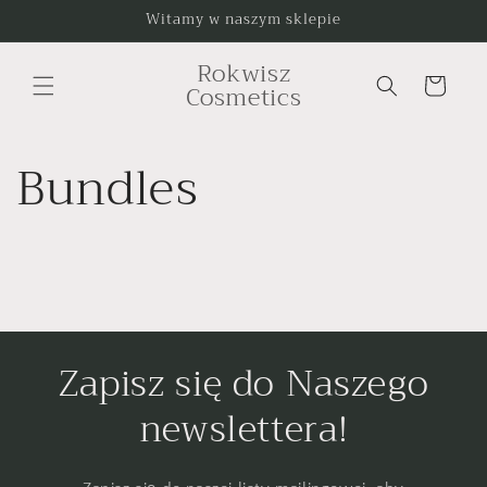
Skip to
Witamy w naszym sklepie
content
Rokwisz
Cart
Cosmetics
Bundles
Zapisz się do Naszego
newslettera!